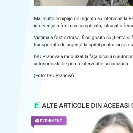
Mai multe echipaje de urgență au intervenit la Râ
intervenția a fost una complicată, întrucât o fe
Victima a fost extrasă, fiind găsită coștientă și
transportată de urgență la spital pentru îngrijiri 
ISU Prahova a mobilizat la fața locului o autosp
autospecială de primă intervenție și comandă.
(Foto: ISU Prahova)
ALTE ARTICOLE DIN ACEEASI
EVENIMENT