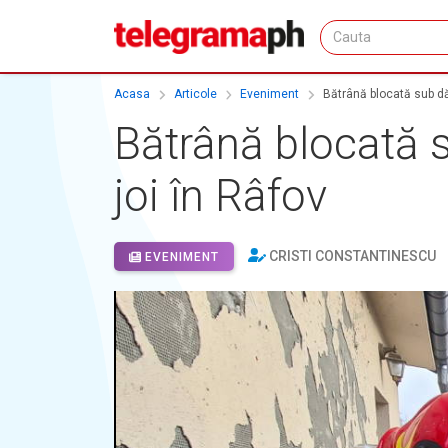
Acasa
Articole
Eveniment
Bătrână blocată sub dă
Bătrână blocată 
joi în Râfov
CRISTI CONSTANTINESCU
EVENIMENT