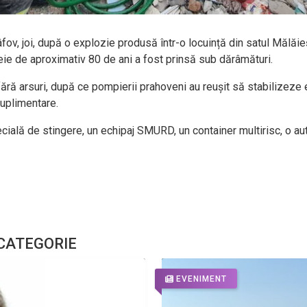
fov, joi, după o explozie produsă într-o locuință din satul Mălăieș
meie de aproximativ 80 de ani a fost prinsă sub dărâmături.
 fără arsuri, după ce pompierii prahoveni au reușit să stabilizeze
suplimentare.
ecială de stingere, un echipaj SMURD, un container multirisc, o a
 CATEGORIE
EVENIMENT