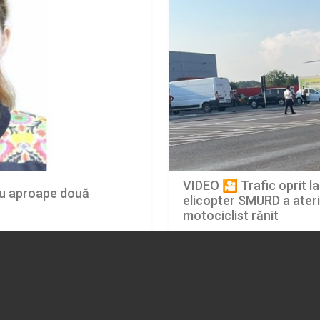
VIDEO 🎦 Trafic oprit la
 cu aproape două
elicopter SMURD a ateri
motociclist rănit
06.08.2026
EVENIMENT