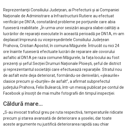
Reprezentanţii Consiliului Judeţean, ai Prefecturii şi ai Companiei
Naţionale de Administrare a Infrastructurii Rutiere au efectuat
verificări pe DN1A, constatând probleme pe porţiunile care abia
fuseseră reabilitate. „În urma unor sesizări asupra slabei calități a
lucrărilor de reparații executate în această perioadă pe DN1A, m-am
deplasat împreună cu vicepreședintele Consiliului Județean
Prahova, Cristian Apostol, în comuna Măgurele. Întrucât cu nici 24
ore înainte fuseseră efectuate lucrări de reparare ale covorului
asfaltic al DN1A pe raza comunei Măgurele, la fața locului au fost
prezenți și șeful Secției Drumuri Naționale Ploiești, șeful de district
și reprezentantul societății care efectuează reparațiile. Stratul nou
de asfalt este deja deteriorat, formându-se denivelări, «șleaurile»
clasice precum și «burțile» de asfalt”, a afirmat subprefectul
judeţului Prahova, Felix Bulearcă, într-un mesaj publicat pe contul de
Facebook şi însoţit de mai multe fotografii din timpul inspecţiei.
Căldură mare...
„S-au invocat traficul greu pe ruta respectivă, temperaturile ridicate
precum și starea avansată de deteriorare a șoselei, dar toate
aceste argumente nu justifică deteriorarea rapidă sau chiar