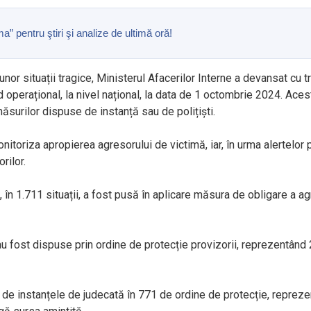
pentru ştiri şi analize de ultimă oră!
unor situații tragice, Ministerul Afacerilor Interne a devansat cu
 operațional, la nivel național, la data de 1 octombrie 2024. Aces
măsurilor dispuse de instanță sau de polițiști.
toriza apropierea agresorului de victimă, iar, în urma alertelor pri
rilor.
al, în 1.711 situații, a fost pusă în aplicare măsura de obligare a
 fost dispuse prin ordine de protecție provizorii, reprezentând 
 de instanțele de judecată în 771 de ordine de protecție, reprez