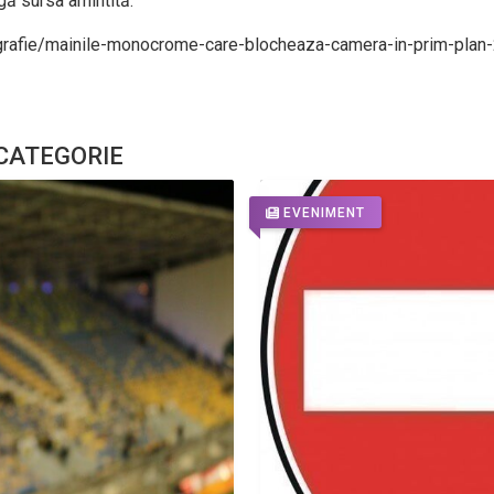
gă sursa amintită.
ografie/mainile-monocrome-care-blocheaza-camera-in-prim-pla
 CATEGORIE
EVENIMENT