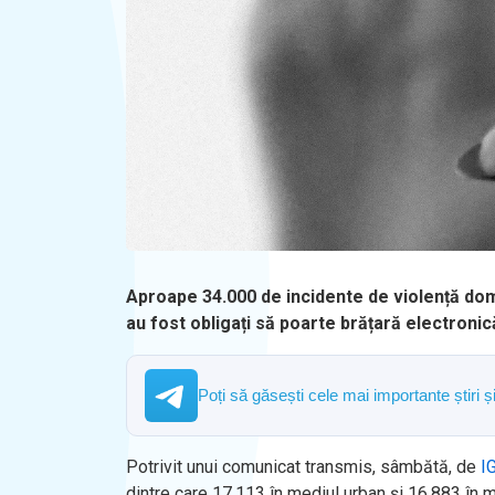
Aproape 34.000 de incidente de violență domes
au fost obligați să poarte brățară electron
Poți să găsești cele mai importante știri 
Potrivit unui comunicat transmis, sâmbătă, de
I
dintre care 17.113 în mediul urban și 16.883 în m