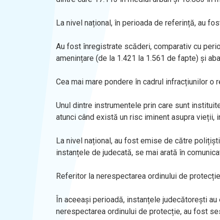
La nivel național, în perioada de referință, au fo
Au fost înregistrate scăderi, comparativ cu perio
amenințare (de la 1.421 la 1.561 de fapte) și aba
Cea mai mare pondere în cadrul infracțiunilor o r
Unul dintre instrumentele prin care sunt instituite 
atunci când există un risc iminent asupra vieții, i
La nivel național, au fost emise de către polițiș
instanțele de judecată, se mai arată în comunica
Referitor la nerespectarea ordinului de protecție 
În aceeași perioadă, instanțele judecătorești au 
nerespectarea ordinului de protecție, au fost ses