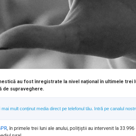
tică au fost înregistrate la nivel național în ultimele trei 
ică de supraveghere.
și mai mult conținut media direct pe telefonul tău. Intră pe canalul n
GPR
, în primele trei luni ale anului, polițiștii au intervenit la 33.
ediul rural.