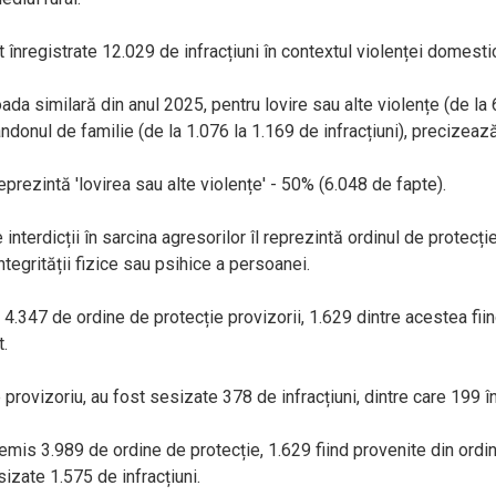
st înregistrate 12.029 de infracțiuni în contextul violenței domesti
ada similară din anul 2025, pentru lovire sau alte violențe (de la 
ndonul de familie (de la 1.076 la 1.169 de infracțiuni), precizează
eprezintă 'lovirea sau alte violențe' - 50% (6.048 de fapte).
interdicții în sarcina agresorilor îl reprezintă ordinul de protecție
ntegrității fizice sau psihice a persoanei.
ti 4.347 de ordine de protecție provizorii, 1.629 dintre acestea fi
t.
provizoriu, au fost sesizate 378 de infracțiuni, dintre care 199 în
emis 3.989 de ordine de protecție, 1.629 fiind provenite din ordine
izate 1.575 de infracțiuni.