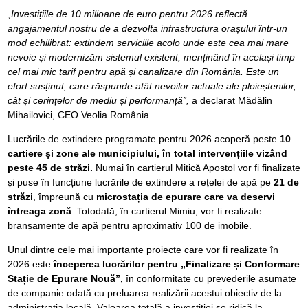
„Investițiile de 10 milioane de euro pentru 2026 reflectă
angajamentul nostru de a dezvolta infrastructura orașului într-un
mod echilibrat: extindem serviciile acolo unde este cea mai mare
nevoie și modernizăm sistemul existent, menținând în același timp
cel mai mic tarif pentru apă și canalizare din România. Este un
efort susținut, care răspunde atât nevoilor actuale ale ploieștenilor,
cât și cerințelor de mediu și performanță”,
a declarat Mădălin
Mihailovici, CEO Veolia România.
Lucrările de extindere programate pentru 2026 acoperă peste
10
cartiere și zone ale municipiului, în total intervențiile vizând
peste 45 de străzi.
Numai în cartierul Mitică Apostol vor fi finalizate
și puse în funcțiune lucrările de extindere a rețelei de apă pe
21 de
străzi
, împreună cu
microstația de epurare care va deservi
întreaga zonă
. Totodată, în cartierul Mimiu, vor fi realizate
branșamente de apă pentru aproximativ 100 de imobile.
Unul dintre cele mai importante proiecte care vor fi realizate în
2026 este
începerea lucrărilor pentru „Finalizare și Conformare
Stați
e
de Epurare Nouă”,
în conformitate cu prevederile asumate
de companie odată cu preluarea realizării acestui obiectiv de la
administrația locală. Valoarea totală a investiției se ridică la