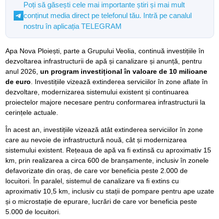
Poți să găsești cele mai importante știri și mai mult
conținut media direct pe telefonul tău. Intră pe canalul
nostru în aplicația TELEGRAM
Apa Nova Ploiești, parte a Grupului Veolia, continuă investițiile în
dezvoltarea infrastructurii de apă și canalizare și anunță, pentru
anul 2026,
un program investițional în valoare de 10 milioane
de euro
. Investițiile vizează extinderea serviciilor în zone aflate în
dezvoltare, modernizarea sistemului existent și continuarea
proiectelor majore necesare pentru conformarea infrastructurii la
cerințele actuale.
În acest an, investițiile vizează atât extinderea serviciilor în zone
care au nevoie de infrastructură nouă, cât și modernizarea
sistemului existent. Rețeaua de apă va fi extinsă cu aproximativ 15
km, prin realizarea a circa 600 de branșamente, inclusiv în zonele
defavorizate din oraș, de care vor beneficia peste 2.000 de
locuitori. În paralel, sistemul de canalizare va fi extins cu
aproximativ 10,5 km, inclusiv cu stații de pompare pentru ape uzate
și o microstație de epurare, lucrări de care vor beneficia peste
5.000 de locuitori.