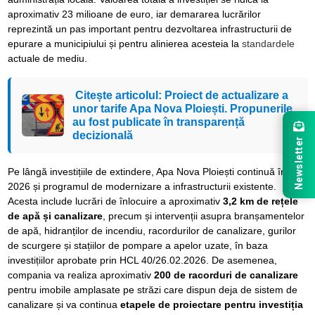
aproximativ 23 milioane de euro, iar demararea lucrărilor
reprezintă un pas important pentru dezvoltarea infrastructurii de
epurare a municipiului și pentru alinierea acesteia la
standardele
actuale de mediu.
Citește articolul: Proiect de actualizare a
unor tarife Apa Nova Ploiești. Propunerile
au fost publicate în transparență
decizională
Newsletter
Pe lângă investițiile de extindere, Apa Nova Ploiești continuă în
2026 și programul de modernizare a infrastructurii existente.
Acesta include lucrări de înlocuire a aproximativ
3,2 km de rețele
de apă și canalizare
, precum și intervenții asupra branșamentelor
de apă, hidranților de incendiu, racordurilor de canalizare, gurilor
de scurgere și stațiilor de pompare a apelor uzate, în baza
investițiilor aprobate prin HCL 40/26.02.2026. De asemenea,
compania va realiza aproximativ
200 de racorduri de canalizare
pentru imobile amplasate pe străzi care dispun deja de sistem de
canalizare și va continua
etapele de proiectare pentru investiția