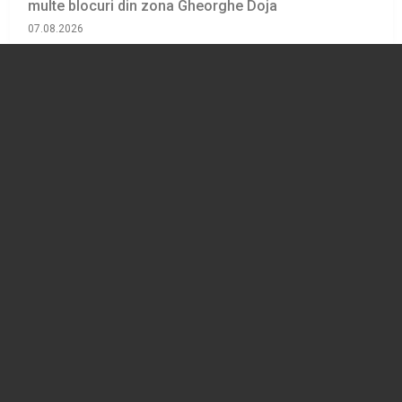
multe blocuri din zona Gheorghe Doja
07.08.2026
ADMINISTRATIE
Acces restricționat pe Baza Sportivă Vărbilău, în
urma actelor repetate de vandalism
07.08.2026