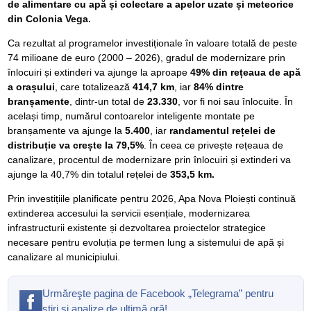
de alimentare cu apă și colectare a apelor uzate și meteorice
din Colonia Vega.
Ca rezultat al programelor investiționale în valoare totală de peste
74 milioane de euro (2000 – 2026), gradul de modernizare prin
înlocuiri și extinderi va ajunge la aproape
49% din rețeaua de apă
a orașului
, care totalizează
414,7 km
, iar
84% dintre
branșamente
, dintr-un total de
23.330
, vor fi noi sau înlocuite. În
același timp, numărul contoarelor inteligente montate pe
branșamente va ajunge la
5.400
, iar
randamentul rețelei de
distribuție va crește la 79,5%
. În ceea ce privește rețeaua de
canalizare, procentul de modernizare prin înlocuiri și extinderi va
ajunge la 40,7% din totalul rețelei de
353,5 km.
Prin investițiile planificate pentru 2026, Apa Nova Ploiești continuă
extinderea accesului la servicii esențiale, modernizarea
infrastructurii existente și dezvoltarea proiectelor strategice
necesare pentru evoluția pe termen lung a sistemului de apă și
canalizare al municipiului.
Urmăreşte pagina de Facebook „Telegrama” pentru
ştiri şi analize de ultimă oră!