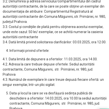
3.2. Denumirea şi adresa serviciului/compartimentului din cadrul
autorității contractante, de la care se poate obţine un exemplar din
documentaţia de atribuire: Compartimentul Registratură al
autorității contractante din Comuna Măgureni, str. Primăriei, nr. 980,
județul Prahova.
3.3. Costul şi condiţiile de plată pentru obţinerea acestui exemplar,
unde este cazul: 50 lei/ exemplar, ce se achită numerar la casieria
autoritătii contractante
3.4. Dată limită privind solicitarea clarificărilor: 03.03.2025, ora 12.00.
Informații privind ofertele:
4.1. Data limită de depunere a ofertelor: 11.03.2025, ora 14.00.
4.2. Adresa la care trebuie depuse ofertele: Sediul autoritătii
contractante, Comuna Măgureni, str. Primăriei, nr. 980, jud.
Prahova
4.3. Numărul de exemplare în care treuie depusă fiecare ofertă: un
singur exemplar, într-un plic sigilat.
Data și locul la care se va desfășură sedința publică de
deschidere a ofertelor: 14.03.2025, ora 10.00 la sediul autorității
contractante, Comuna Măgureni, str. Primăriei, nr. 980, jud.
Prahova.