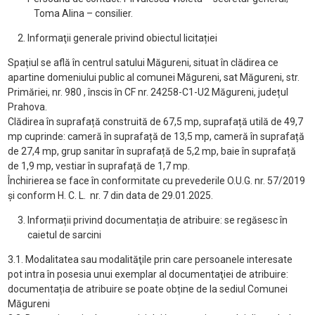
Toma Alina – consilier.
Informaţii generale privind obiectul licitației
Spațiul se află în centrul satului Măgureni, situat în clădirea ce
apartine domeniului public al comunei Măgureni, sat Măgureni, str.
Primăriei, nr. 980 , înscis în CF nr. 24258-C1-U2 Măgureni, județul
Prahova.
Clădirea în suprafață construită de 67,5 mp, suprafață utilă de 49,7
mp cuprinde: cameră în suprafață de 13,5 mp, cameră în suprafață
de 27,4 mp, grup sanitar în suprafață de 5,2 mp, baie în suprafață
de 1,9 mp, vestiar în suprafață de 1,7 mp.
Închirierea se face în conformitate cu prevederile O.U.G. nr. 57/2019
și conform H. C. L. nr. 7 din data de 29.01.2025.
Informații privind documentația de atribuire: se regăsesc în
caietul de sarcini
3.1. Modalitatea sau modalităţile prin care persoanele interesate
pot intra în posesia unui exemplar al documentaţiei de atribuire:
documentația de atribuire se poate obține de la sediul Comunei
Măgureni