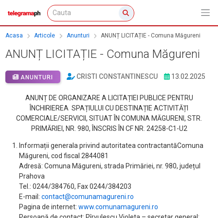
Acasa
Articole
Anunturi
ANUNȚ LICITAȚIE - Comuna Măgureni
ANUNȚ LICITAȚIE - Comuna Măgureni
CRISTI CONSTANTINESCU
13.02.2025
ANUNTURI
ANUNȚ DE ORGANIZARE A LICITAȚIEI PUBLICE PENTRU
ÎNCHIRIEREA SPAȚIULUI CU DESTINAȚIE ACTIVITĂȚI
COMERCIALE/SERVICII, SITUAT ÎN COMUNA MĂGURENI, STR.
PRIMĂRIEI, NR. 980, ÎNSCRIS ÎN CF NR. 24258-C1-U2
Informații generala privind autoritatea contractantăComuna
Măgureni, cod fiscal 2844081
Adresă: Comuna Măgureni, strada Primăriei, nr. 980, județul
Prahova
Tel.: 0244/384760, Fax 0244/384203
E-mail:
contact@comunamagureni.ro
Pagina de internet:
www.comunamagureni.ro
Persoană de contact: Pîrvulescu Violeta – secretar general;