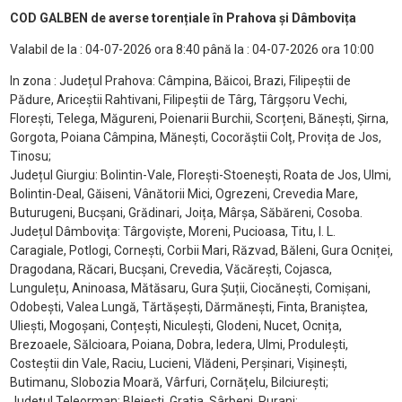
COD GALBEN de averse torențiale în Prahova și Dâmbovița
Valabil de la : 04-07-2026 ora 8:40 până la : 04-07-2026 ora 10:00
In zona : Județul Prahova: Câmpina, Băicoi, Brazi, Filipeștii de
Pădure, Ariceștii Rahtivani, Filipeștii de Târg, Târgșoru Vechi,
Florești, Telega, Măgureni, Poienarii Burchii, Scorțeni, Bănești, Șirna,
Gorgota, Poiana Câmpina, Mănești, Cocorăștii Colț, Provița de Jos,
Tinosu;
Județul Giurgiu: Bolintin-Vale, Florești-Stoenești, Roata de Jos, Ulmi,
Bolintin-Deal, Găiseni, Vânătorii Mici, Ogrezeni, Crevedia Mare,
Buturugeni, Bucșani, Grădinari, Joița, Mârșa, Săbăreni, Cosoba.
Județul Dâmboviţa: Târgoviște, Moreni, Pucioasa, Titu, I. L.
Caragiale, Potlogi, Cornești, Corbii Mari, Răzvad, Băleni, Gura Ocniței,
Dragodana, Răcari, Bucșani, Crevedia, Văcărești, Cojasca,
Lungulețu, Aninoasa, Mătăsaru, Gura Șuții, Ciocănești, Comișani,
Odobești, Valea Lungă, Tărtășești, Dărmănești, Finta, Braniștea,
Uliești, Mogoșani, Conțești, Niculești, Glodeni, Nucet, Ocnița,
Brezoaele, Sălcioara, Poiana, Dobra, Iedera, Ulmi, Produlești,
Costeștii din Vale, Raciu, Lucieni, Vlădeni, Perșinari, Vișinești,
Butimanu, Slobozia Moară, Vârfuri, Cornățelu, Bilciurești;
Județul Teleorman: Blejești, Gratia, Sârbeni, Purani;