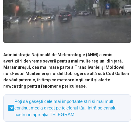
Administrația Națională de Meteorologie (ANM) a emis
avertizări de vreme severă pentru mai multe regiuni din țară.
Maramureșul, cea mai mare parte a Transilvaniei și Moldovei,
nord-estul Munteniei și nordul Dobrogei se află sub Cod Galben
de vânt puternic, în timp ce meteorologii emit și alerte
nowcasting pentru fenomene periculoase.
Poți să găsești cele mai importante știri și mai mult
conținut media direct pe telefonul tău. Intră pe canalul
nostru în aplicația TELEGRAM