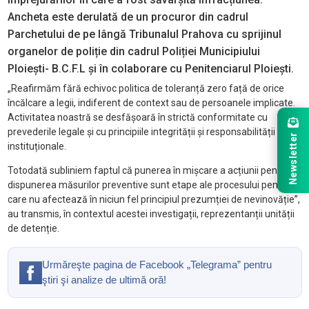
Ancheta este derulată de un procuror din cadrul
Parchetului de pe lângă Tribunalul Prahova cu sprijinul
organelor de poliție din cadrul Poliției Municipiului
Ploiești- B.C.F.L și în colaborare cu Penitenciarul Ploiești.
„Reafirmăm fără echivoc politica de toleranță zero față de orice
încălcare a legii, indiferent de context sau de persoanele implicate.
Activitatea noastră se desfășoară în strictă conformitate cu
prevederile legale și cu principiile integrității și responsabilității
Newsletter
instituționale.
Totodată subliniem faptul că punerea în mișcare a acțiunii penale și
dispunerea măsurilor preventive sunt etape ale procesului penal,
care nu afectează în niciun fel principiul prezumției de nevinovăție”,
au transmis, în contextul acestei investigații, reprezentanții unității
de detenție.
Urmăreşte pagina de Facebook „Telegrama” pentru
ştiri şi analize de ultimă oră!