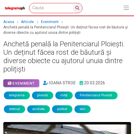
Acasa
Articole
Eveniment
Anchetă penală la Penitenciarul Ploiești. Un deținut făcea rost de băutură și
diverse obiecte cu ajutorul unuia dintre polițiști
Anchetă penală la Penitenciarul Ploiești.
Un deținut făcea rost de băutură și
diverse obiecte cu ajutorul unuia dintre
polițiști
IOANA STROE
20.03.2026
EVENIMENT
telegrama
ploiesti
mită
Penitenciarul Ploiesti
detinut
ancheta
politist
stiri