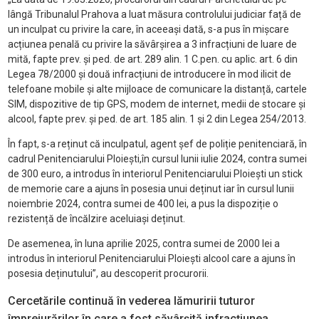
lângă Tribunalul Prahova a luat măsura controlului judiciar față de
un inculpat cu privire la care, în aceeași dată, s-a pus în mișcare
acțiunea penală cu privire la săvârșirea a 3 infracțiuni de luare de
mită, fapte prev. și ped. de art. 289 alin. 1 C.pen. cu aplic. art. 6 din
Legea 78/2000 și două infracțiuni de introducere în mod ilicit de
telefoane mobile și alte mijloace de comunicare la distanță, cartele
SIM, dispozitive de tip GPS, modem de internet, medii de stocare și
alcool, fapte prev. și ped. de art. 185 alin. 1 și 2 din Legea 254/2013.
În fapt, s-a reținut că inculpatul, agent șef de poliție penitenciară, în
cadrul Penitenciarului Ploieşti,în cursul lunii iulie 2024, contra sumei
de 300 euro, a introdus în interiorul Penitenciarului Ploiești un stick
de memorie care a ajuns în posesia unui deținut iar în cursul lunii
noiembrie 2024, contra sumei de 400 lei, a pus la dispoziție o
rezistență de încălzire aceluiași deținut.
De asemenea, în luna aprilie 2025, contra sumei de 2000 lei a
introdus în interiorul Penitenciarului Ploiești alcool care a ajuns în
posesia deținutului”, au descoperit procurorii.
Cercetările continuă în vederea lămuririi tuturor
împrejurărilor în care a fost săvârșită infracțiunea.