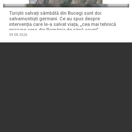
Turiștii salvați sâmbătă din Bucegi sunt doi
salvamontiști germani. Ce au spus despre
intervenția care le-a salvat viața, „cea mai tehnică
misiune aero din România de până acum”
09.08.2026
EVENIMENT
VIDEO 🎦 Ce este dispozitivul Lezard, utilizat în