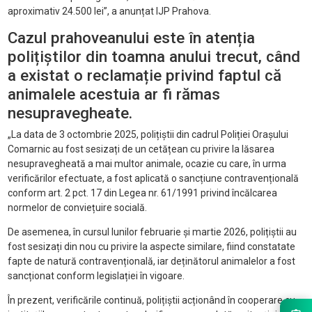
aproximativ 24.500 lei”, a anunțat IJP Prahova.
Cazul prahoveanului este în atenția
polițiștilor din toamna anului trecut, când
a existat o reclamație privind faptul că
animalele acestuia ar fi rămas
nesupravegheate.
„La data de 3 octombrie 2025, polițiștii din cadrul Poliției Orașului
Comarnic au fost sesizați de un cetățean cu privire la lăsarea
nesupravegheată a mai multor animale, ocazie cu care, în urma
verificărilor efectuate, a fost aplicată o sancțiune contravențională
conform art. 2 pct. 17 din Legea nr. 61/1991 privind încălcarea
normelor de conviețuire socială.
De asemenea, în cursul lunilor februarie și martie 2026, polițiștii au
fost sesizați din nou cu privire la aspecte similare, fiind constatate
fapte de natură contravențională, iar deținătorul animalelor a fost
sancționat conform legislației în vigoare.
În prezent, verificările continuă, polițiștii acționând în cooperare cu