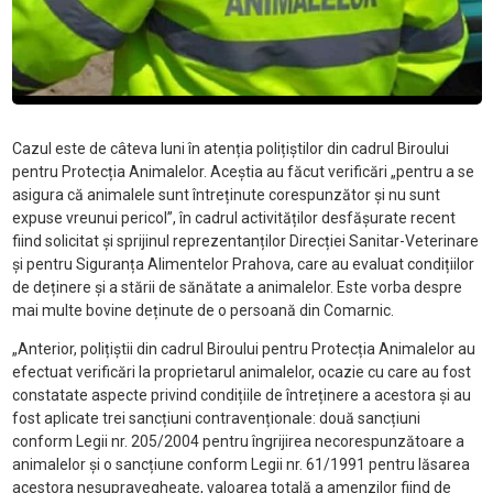
Cazul este de câteva luni în atenția polițiștilor din cadrul Biroului
pentru Protecția Animalelor. Aceștia au făcut verificări „pentru a se
asigura că animalele sunt întreținute corespunzător și nu sunt
expuse vreunui pericol”, în cadrul activităților desfășurate recent
fiind solicitat și sprijinul reprezentanților Direcției Sanitar-Veterinare
și pentru Siguranța Alimentelor Prahova, care au evaluat condițiilor
de deținere și a stării de sănătate a animalelor. Este vorba despre
mai multe bovine deținute de o persoană din Comarnic.
„Anterior, polițiștii din cadrul Biroului pentru Protecția Animalelor au
efectuat verificări la proprietarul animalelor, ocazie cu care au fost
constatate aspecte privind condițiile de întreținere a acestora și au
fost aplicate trei sancțiuni contravenționale: două sancțiuni
conform Legii nr. 205/2004 pentru îngrijirea necorespunzătoare a
animalelor și o sancțiune conform Legii nr. 61/1991 pentru lăsarea
acestora nesupravegheate, valoarea totală a amenzilor fiind de