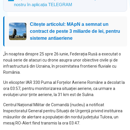
nostru în aplicația TELEGRAM
Citește articolul: MApN a semnat un
contract de peste 3 miliarde de lei, pentru
sisteme antiaeriene
„În noaptea dinspre 25 spre 26 iunie, Federația Rusă a executat o
nouă serie de atacuri cu drone asupra unor obiective civile și de
infrastructură din Ucraina, în proximitatea frontierei fluviale cu
România.
Un elicopter IAR 330 Puma al Forțelor Aeriene Române a decolat la
ora 03:57, pentru monitorizarea situației aeriene, ca urmare a
evoluţiei unor ţinte aeriene, la 31 km est de Sulina.
Centrul Național Militar de Comandă (nucleu) a notificat
Inspectoratul General pentru Situații de Urgență privind instituirea
măsurilor de alertare a populației din nordul județului Tulcea, un
mesaj RO-Alert fiind transmis la ora 03:47.