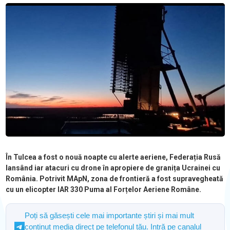
În Tulcea a fost o nouă noapte cu alerte aeriene, Federația Rusă
lansând iar atacuri cu drone în apropiere de granița Ucrainei cu
România. Potrivit MApN, zona de frontieră a fost supravegheată
cu un elicopter IAR 330 Puma al Forțelor Aeriene Române.
Poți să găsești cele mai importante știri și mai mult
conținut media direct pe telefonul tău. Intră pe canalul