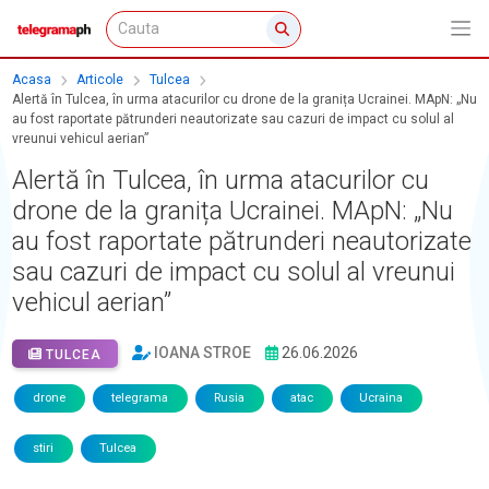
Acasa
Articole
Tulcea
Alertă în Tulcea, în urma atacurilor cu drone de la granița Ucrainei. MApN: „Nu
au fost raportate pătrunderi neautorizate sau cazuri de impact cu solul al
vreunui vehicul aerian”
Alertă în Tulcea, în urma atacurilor cu
drone de la granița Ucrainei. MApN: „Nu
au fost raportate pătrunderi neautorizate
sau cazuri de impact cu solul al vreunui
vehicul aerian”
IOANA STROE
26.06.2026
TULCEA
drone
telegrama
Rusia
atac
Ucraina
stiri
Tulcea