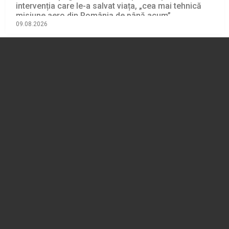
intervenția care le-a salvat viața, „cea mai tehnică
misiune aero din România de până acum”
09.08.2026
EVENIMENT
VIDEO 🎦 Ce este dispozitivul Lezard, utilizat în
premieră națională sâmbătă, pentru recuperarea
alpiniștilor blocați în Bucegi. Salvamont: „Acest tip
de intervenție este printre cele mai complexe din