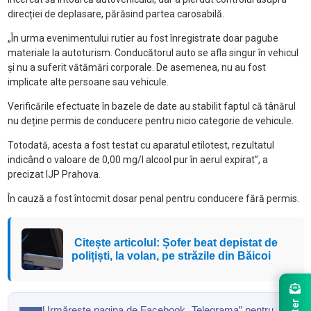
direcției de deplasare, părăsind partea carosabilă.
„În urma evenimentului rutier au fost înregistrate doar pagube
materiale la autoturism. Conducătorul auto se afla singur în vehicul
și nu a suferit vătămări corporale. De asemenea, nu au fost
implicate alte persoane sau vehicule.
Verificările efectuate în bazele de date au stabilit faptul că tânărul
nu deține permis de conducere pentru nicio categorie de vehicule.
Totodată, acesta a fost testat cu aparatul etilotest, rezultatul
indicând o valoare de 0,00 mg/l alcool pur în aerul expirat”, a
precizat IJP Prahova.
În cauză a fost întocmit dosar penal pentru conducere fără permis.
Citește articolul: Șofer beat depistat de
polițiști, la volan, pe străzile din Băicoi
Urmăreşte pagina de Facebook „Telegrama” pentru