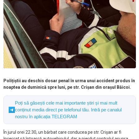
Polițiștii au deschis dosar penal în urma unui accident produs în
noaptea de duminică spre luni, pe str. Crișan din orașul Băicoi.
Poți să găsești cele mai importante știri și mai mult
conținut media direct pe telefonul tău. Intră pe canalul
nostru în aplicația TELEGRAM
În jurul orei 22.30, un bărbat care conducea pe str. Crișan ar fi
încercat să întoarcă autovehiculul, dar a pierdut controlul asupra