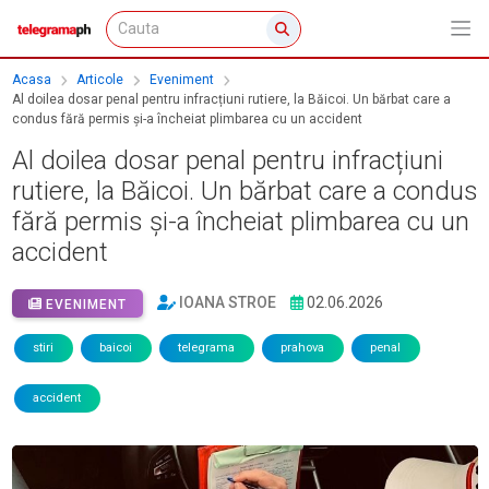
Acasa
Articole
Eveniment
Al doilea dosar penal pentru infracțiuni rutiere, la Băicoi. Un bărbat care a
condus fără permis și-a încheiat plimbarea cu un accident
Al doilea dosar penal pentru infracțiuni
rutiere, la Băicoi. Un bărbat care a condus
fără permis și-a încheiat plimbarea cu un
accident
IOANA STROE
02.06.2026
EVENIMENT
stiri
baicoi
telegrama
prahova
penal
accident