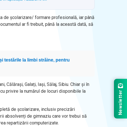
rta de școlarizare/ formare profesională, iar până
Documentul ar fi trebuit, până la această dată, să
testările la limbi străine, pentru
ălărași, Galați, Iași, Sălaj, Sibiu. Chiar și în
u privire la numărul de locuri disponibile la
Newsletter
letă de școlarizare, inclusiv precizări
orii absolvenți de gimnaziu care vor trebui să
rea repartizării computerizate.