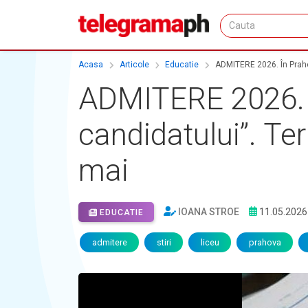
Acasa
Articole
Educatie
ADMITERE 2026. În Prahov
ADMITERE 2026. Î
candidatului”. Te
mai
IOANA STROE
11.05.2026
EDUCATIE
admitere
stiri
liceu
prahova