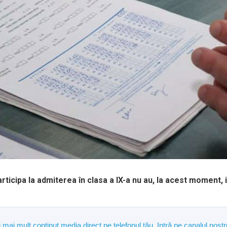
icipa la admiterea în clasa a IX-a nu au, la acest moment, i
și mai mult conținut media direct pe telefonul tău. Intră pe canalul n