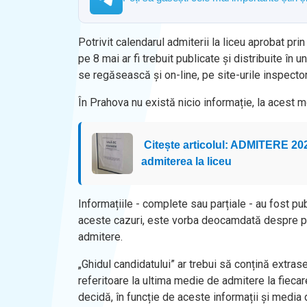
Potrivit calendarul admiterii la liceu aprobat pri
pe 8 mai ar fi trebuit publicate și distribuite în
se regăsească și on-line, pe site-urile inspector
În Prahova nu există nicio informație, la acest m
Citește articolul: ADMITERE 2026.
admiterea la liceu
Informațiile - complete sau parțiale - au fost pub
aceste cazuri, este vorba deocamdată despre proi
admitere.
„Ghidul candidatului” ar trebui să conțină extras
referitoare la ultima medie de admitere la fiecar
decidă, în funcție de aceste informații și media