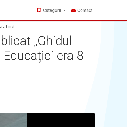
Categorii
Contact
era 8 mai
licat „Ghidul
 Educației era 8