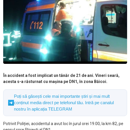
În accident a fost implicat un tânăr de 21 de ani. Vineri seară,
acesta s-a răsturnat cu mașina pe DN1, în zona Băicoi.
Poți să găsești cele mai importante știri și mai mult
conținut media direct pe telefonul tău. Intră pe canalul
nostru în aplicația TELEGRAM
Potrivit Poliției, accidentul a avut loc în jurul orei 19.00, la km 82, pe
sensul spre Ploiești al DN1.