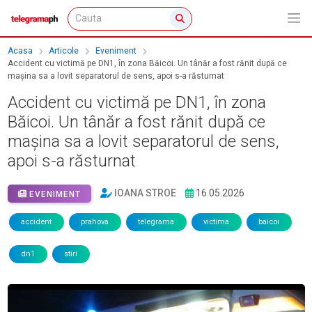
Acasa
Articole
Eveniment
Accident cu victimă pe DN1, în zona Băicoi. Un tânăr a fost rănit după ce
mașina sa a lovit separatorul de sens, apoi s-a răsturnat
Accident cu victimă pe DN1, în zona
Băicoi. Un tânăr a fost rănit după ce
mașina sa a lovit separatorul de sens,
apoi s-a răsturnat
IOANA STROE
16.05.2026
EVENIMENT
accident
prahova
telegrama
victima
baicoi
dn1
stiri