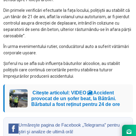
Din primele verificări efectuate la fața locului, polițiștii au stabilit că
„un tânăr de 21 de ani, aflat la volanul unui autoturism, ar fi pierdut
controlul asupra direcției de deplasare, intrând în coliziune cu
separatorii de sens din beton, ulterior răsturnându-se în afara părții
carosabile”.
În urma evenimentului rutier, conducătorul auto a suferit vătămări
corporale ușoare.
Șoferul nu se afla sub influența băuturilor alcoolice, au stabilit
polițiștii care continuă cercetările pentru stabilirea tuturor
împrejurărilor producerii accidentului.
Citește articolul: VIDEO 🎦 Accident
provocat de un șofer beat, la Bătrâni.
Bărbatul a fost reținut pentru 24 de ore
Urmăreşte pagina de Facebook „Telegrama” pentru
ştiri şi analize de ultimă oră!