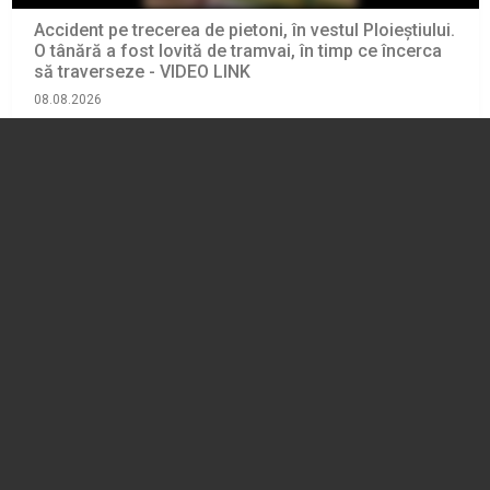
Accident pe trecerea de pietoni, în vestul Ploieștiului.
O tânără a fost lovită de tramvai, în timp ce încerca
să traverseze - VIDEO LINK
08.08.2026
EVENIMENT
O adolescentă din Bărcănești, dată dispărută, este
căutată de familie și polițiști. Semnalmentele fetei