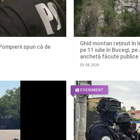
Ghid montan reținut în 
 Pompierii spun că de
pe 11 iulie în Bucegi, pe
anchetă făcute publice 
05.08.2026
EVENIMENT