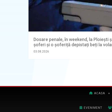
Dosare penale, în weekend, la Ploiești ș
șoferi și o șoferiță depistați beți la vol
03.08.2026
ACASA
♦
EVENIMENT