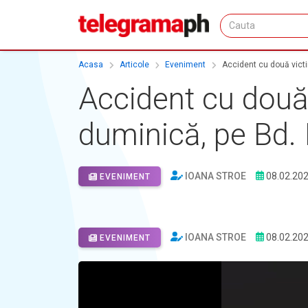
Acasa
Articole
Eveniment
Accident cu două victi
Accident cu două
duminică, pe Bd. 
IOANA STROE
08.02.20
EVENIMENT
IOANA STROE
08.02.20
EVENIMENT