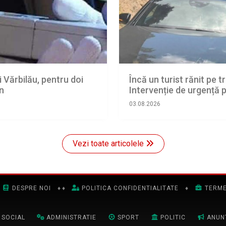
i Vărbilău, pentru doi
Încă un turist rănit pe
an
Intervenție de urgență
03.08.2026
Vezi toate articolele
DESPRE NOI
♦
♦
POLITICA CONFIDENTIALITATE
♦
TERME
SOCIAL
ADMINISTRATIE
SPORT
POLITIC
ANUN