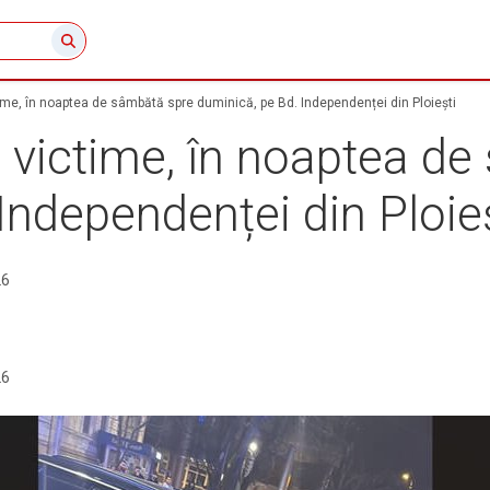
me, în noaptea de sâmbătă spre duminică, pe Bd. Independenței din Ploiești
 victime, în noaptea d
Independenței din Ploie
26
26