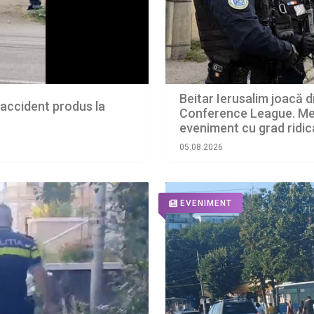
Beitar Ierusalim joacă di
n accident produs la
Conference League. Mec
eveniment cu grad ridica
05.08.2026
EVENIMENT