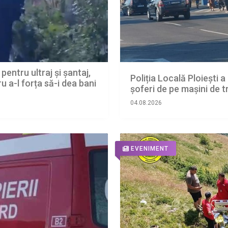
entru ultraj și șantaj,
Poliția Locală Ploiești 
u a-l forța să-i dea bani
șoferi de pe mașini de 
04.08.2026
EVENIMENT