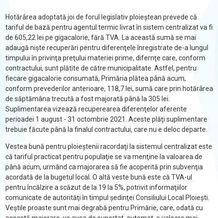
Hotărârea adoptată joi de forul legislativ ploieştean prevede că
tariful de bază pentru agentul termic livrat în sistem centralizat va fi
de 605,22 lei pe gigacalorie, fără TVA. La această sumă se mai
adaugă nişte recuperări pentru diferenţele înregistrate de-a lungul
timpului în privinţa preţului materiei prime, difernţe care, conform
contractului, sunt plătite de către municipalitate. Astfel, pentru
fiecare gigacalorie consumată, Primăria plătea până acum,
conform prevederilor anterioare, 118,7 lei, sumă care prin hotărârea
de săptămâna trecută a fost majorată până la 305 lei.
Suplimentarea vizează recuperearea diferenţelor aferente
perioadei 1 august - 31 octombrie 2021. Aceste plăţi suplimentare
trebuie făcute până la finalul contractului, care nu e deloc departe.
Vestea bună pentru ploieştenii racordaţi la sistemul centralizat este
că tariful practicat pentru populaţie se va menţine la valoarea de
până acum, urmând ca majorarea să fie acoperită prin subvenţia
acordată de la bugetul local. O altă veste bună este că TVA-ul
pentru încălzire a scăzut de la 19 la 5%, potrivit informaţiilor
comunicate de autorităţi în timpul şedinţei Consiliului Local Ploieşti.
Veştile proaste sunt mai degrabă pentru Primărie, care, odată cu