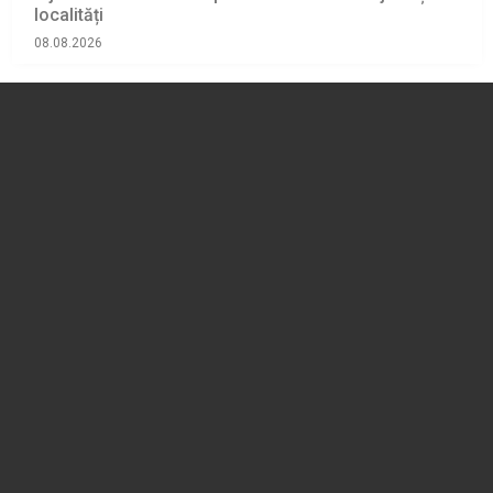
localități
08.08.2026
ACTUALITATE
Cod portocaliu de averse și vijelii, sâmbătă, pentru
mai multe localități din Prahova. A fost emis mesaj
RO-ALERT
08.08.2026