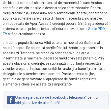
din biserici continuă să amintească de momentul în care Hristos a
coborât la cei din iad și le-a deschis calea spre mântuire. Pentru
mulți credincioși, Lunea Albă are o semnificație aparte, deoarece se
spune că sufletele care pleacă din lume în această zi nu mai trec
prin Judecata de Apoi. Această credință populară întărește ideea că
Învierea este un prilej de iertare și îndurare divină, scrie
Stirile PRO
TV
citând crestinortodox.ro.
În tradiția populară, Lunea Albă este un simbol al purificării și al
noului început. Se spune că porțile Raiului rămân larg deschise în
această zi. Totodată, se crede că orice faptă bună are o
însemnătate și mai mare, deoarece harul divin este puternic. Prin
aceste obiceiuri și credințe, se subliniază importanța respectării
valorilor creștine. În plus, comunitățile rurale și urbane își amintesc
de legăturile puternice dintre oameni. Participarea la slujbe,
gesturile de generozitate și apropierea de familie reprezintă
elementele cheie ale acestei zile importante.
Urmăreşte pagina de Facebook „Telegrama” pentru
ştiri şi analize de ultimă oră!