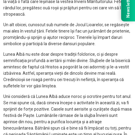
Newsletter
la viață o fată care leșinase la vestea Învierii Mântuitorului. Fetele, la
rândul lor, pregătesc ouă roșii și prăjituri pentru cei care vin să le
stropească.
Un alt obicei, cunoscut sub numele de Jocul Lioarelor, se regăsește
mai ales în vestul țării. Fetele tinere își fac un jurământ de prietenie,
promițându-și sprijin și ajutor reciproc. Tinerele își împart daruri
simbolice și participă la diverse dansuri populare.
Lunea Albă nu este doar despre tradiții folclorice, ci și despre
semnificația profundă a iertării și milei divine. Slujbele de la biserică
amintesc de faptul că Hristos a pogorât la cei adormiți și le-a vestit
izbăvirea. Astfel, speranța vieții de dincolo devine mai reală.
Credincioșii se roagă pentru cei trecuți în neființă, în speranța că
sufletele lor vor găsi liniștea.
Unii consideră că Lunea Albă aduce noroc și ocrotire pentru tot anul.
Se mai spune că, dacă cineva începe o activitate în această zi, va fi
sprijinit de forțe pozitive. Casele sunt aerisite și curățate după masa
festivă de Paște. Lumânările rămase de la slujba Învierii sunt
aprinse din nou, pentru a purifica locuința și a atrage
binecuvântarea. Bătrânii spun că e bine să fii împăcat cu toți, pentru
că perioada Săptămânii Luminate este un timp al bucuriei pure. În