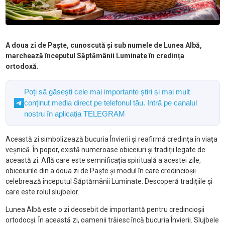
A doua zi de Paște, cunoscută și sub numele de Lunea Albă,
marchează începutul Săptămânii Luminate în credința
ortodoxă.
Poți să găsești cele mai importante știri și mai mult
conținut media direct pe telefonul tău. Intră pe canalul
nostru în aplicația TELEGRAM
Această zi simbolizează bucuria Învierii și reafirmă credința în viața
veșnică. În popor, există numeroase obiceiuri și tradiții legate de
această zi. Află care este semnificația spirituală a acestei zile,
obiceiurile din a doua zi de Paște și modul în care credincioșii
celebrează începutul Săptămânii Luminate. Descoperă tradițiile și
care este rolul slujbelor.
Lunea Albă este o zi deosebit de importantă pentru credincioșii
ortodocși. În această zi, oamenii trăiesc încă bucuria Învierii. Slujbele