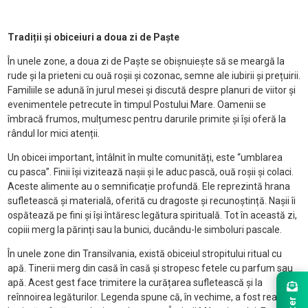
Tradiții și obiceiuri a doua zi de Paște
În unele zone, a doua zi de Paște se obișnuiește să se meargă la
rude și la prieteni cu ouă roșii și cozonac, semne ale iubirii și prețuirii.
Familiile se adună în jurul mesei și discută despre planuri de viitor și
evenimentele petrecute în timpul Postului Mare. Oamenii se
îmbracă frumos, mulțumesc pentru darurile primite și își oferă la
rândul lor mici atenții.
Un obicei important, întâlnit în multe comunități, este “umblarea
cu pasca”. Finii își vizitează nașii și le aduc pască, ouă roșii și colaci.
Aceste alimente au o semnificație profundă. Ele reprezintă hrana
sufletească și materială, oferită cu dragoste și recunoștință. Nașii îi
ospătează pe fini și își întăresc legătura spirituală. Tot în această zi,
copiii merg la părinți sau la bunici, ducându-le simboluri pascale.
În unele zone din Transilvania, există obiceiul stropitului ritual cu
apă. Tinerii merg din casă în casă și stropesc fetele cu parfum sau
apă. Acest gest face trimitere la curățarea sufletească și la
reînnoirea legăturilor. Legenda spune că, în vechime, a fost readusă