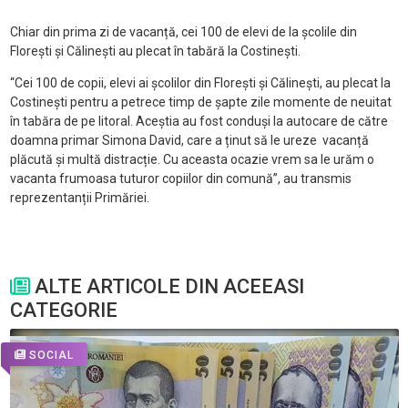
Chiar din prima zi de vacanță, cei 100 de elevi de la şcolile din
Floreşti şi Călineşti au plecat în tabără la Costinești.
“Cei 100 de copii, elevi ai școlilor din Florești și Călinești, au plecat la
Costinești pentru a petrece timp de șapte zile momente de neuitat
în tabăra de pe litoral. Aceștia au fost conduși la autocare de către
doamna primar Simona David, care a ținut să le ureze vacanță
plăcută și multă distracție. Cu aceasta ocazie vrem sa le urăm o
vacanta frumoasa tuturor copiilor din comună”, au transmis
reprezentanții Primăriei.
ALTE ARTICOLE DIN ACEEASI
CATEGORIE
SOCIAL