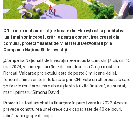
CNI a informat autoritățile locale din Florești că la jumătatea
lunii mai vor începe lucrările pentru construirea creșei din
comună, proiect finanțat de Ministerul Dezvoltării prin
Compania Națională de Investiții.
„Compania Națională de Investiții ne-a adus la cunoștință că, din 15
mai 2024, vor începe lucrările de construcții la Creșa mică din
Florești. Valoarea proiectului este de peste 6 milioane de lei,
fondurile fiind venite în totalitate prin CNI. Este un alt proiect la care
țin foarte mult și pe care abia aștept să îl văd finaliza”, a anunțat,
marți, primarul Simona David.
Proiectul a fost aprobat la finanțare în primăvara lui 2022. Acesta
prevede construirea unei creșe cu o capacitate de 40 de locuri,
adică patru grupe de copii.