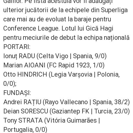
Galilor. Pe lista acestuia vor fi adăugați
ulterior jucătorii de la echipele din Superliga
care mai au de evoluat la baraje pentru
Conference League. Lotul lui Gică Hagi
pentru meciurile de debut la echipa națională
PORTARI:
Ionuț RADU (Celta Vigo | Spania, 9/0)
Marian AIOANI (FC Rapid 1923, 1/0)
Otto HINDRICH (Legia Varșovia | Polonia,
0/0);
FUNDAȘI:
Andrei RAȚIU (Rayo Vallecano | Spania, 38/2)
Deian SORESCU (Gaziantep FK | Turcia, 23/0)
Tony STRATA (Vitória Guimarães |
Portugalia, 0/0)